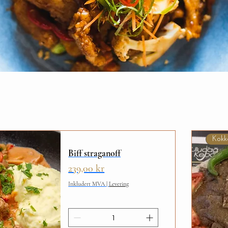
Kokk
Biff straganoff
Pris
239,00 kr
Inkludert MVA
|
Levering