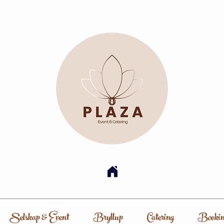
Selskap & Event
Bryllup
Catering
Bookin