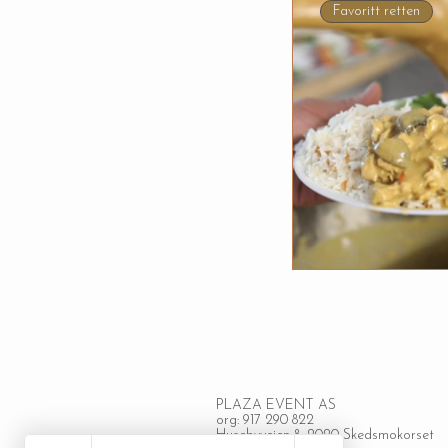
Favoritt retten
Hurtigvis
PLAZA EVENT AS
org: 917 290 822
Husebyveien 8, 2020 Skedsmokorset