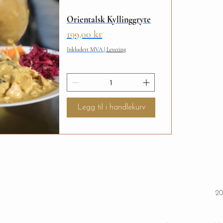
Orientalsk Kyllinggryte
Pris
199,00 kr
Inkludert MVA
|
Levering
Legg til i handlekurv
ning
20