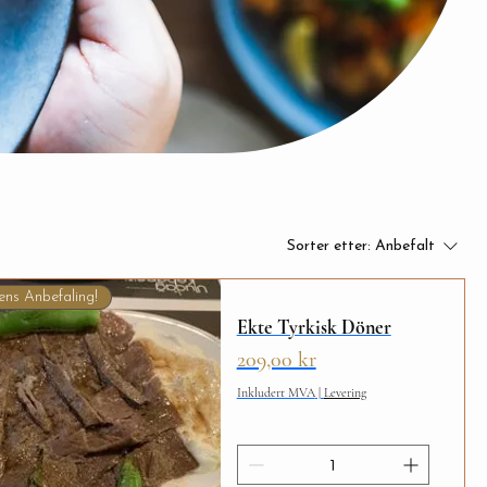
Sorter etter:
Anbefalt
ens Anbefaling!
Ekte Tyrkisk Döner
Pris
209,00 kr
Inkludert MVA
|
Levering