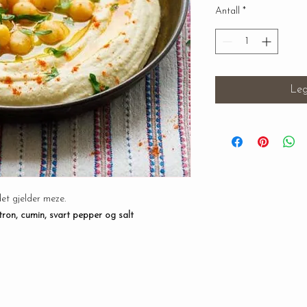
Antall
*
Leg
et gjelder meze.
itron, cumin, svart pepper og salt