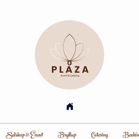
Selskap & Event
Bryllup
Catering
Bookin