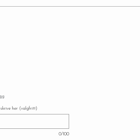
ing
krive her (valgfritt)
0/100