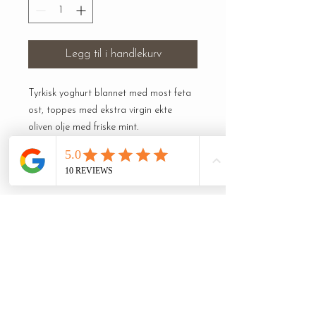
Legg til i handlekurv
Tyrkisk yoghurt blannet med most feta
ost, toppes med ekstra virgin ekte
oliven olje med friske mint.
Denne meze er av de mest populære i
tyrkia